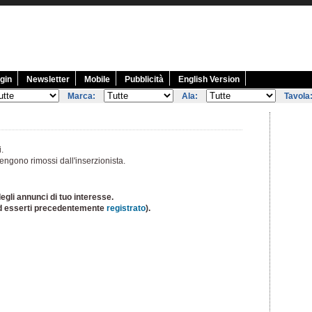
gin
Newsletter
Mobile
Pubblicità
English Version
Marca:
Ala:
Tavola
i.
engono rimossi dall'inserzionista.
egli annunci di tuo interesse.
d esserti precedentemente
registrato
).