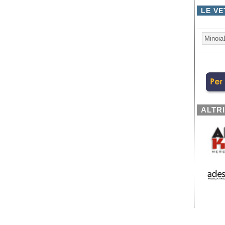
LE VE
Minoia
ALTR