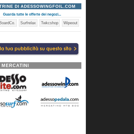
TRINE DI ADESSOWINGFOIL.COM
Guarda tutte le offerte dei negozi...
BoardCo.
Surfrelax
Twkcshop
Wipeout
I MERCATINI