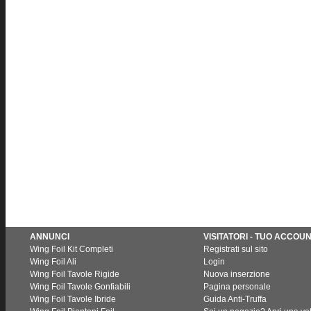
ANNUNCI
VISITATORI - TUO ACCOU
Wing Foil Kit Completi
Registrati sul sito
Wing Foil Ali
Login
Wing Foil Tavole Rigide
Nuova inserzione
Wing Foil Tavole Gonfiabili
Pagina personale
Wing Foil Tavole Ibride
Guida Anti-Truffa