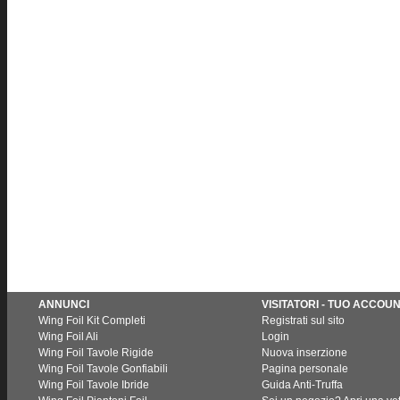
ANNUNCI
VISITATORI - TUO ACCOU
Wing Foil Kit Completi
Registrati sul sito
Wing Foil Ali
Login
Wing Foil Tavole Rigide
Nuova inserzione
Wing Foil Tavole Gonfiabili
Pagina personale
Wing Foil Tavole Ibride
Guida Anti-Truffa