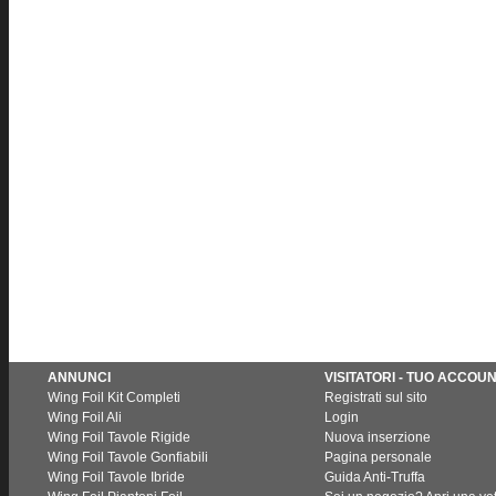
ANNUNCI
VISITATORI - TUO ACCOU
Wing Foil Kit Completi
Registrati sul sito
Wing Foil Ali
Login
Wing Foil Tavole Rigide
Nuova inserzione
Wing Foil Tavole Gonfiabili
Pagina personale
Wing Foil Tavole Ibride
Guida Anti-Truffa