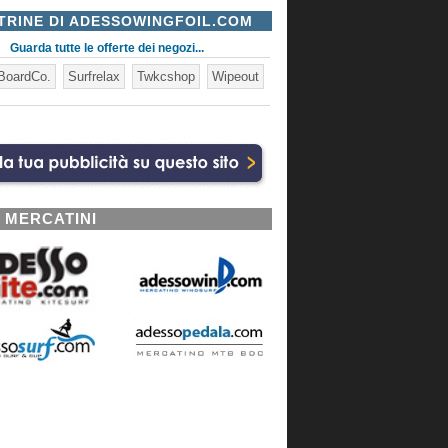
TRINE DI ADESSOWINGFOIL.COM
Guarda tutte le offerte dei negozi...
BoardCo.
Surfrelax
Twkcshop
Wipeout
I MERCATINI