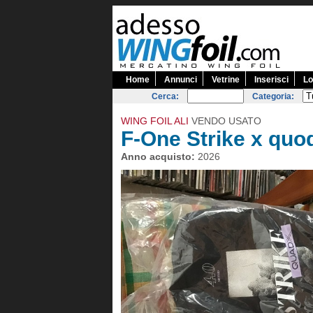
Home
Annunci
Vetrine
Inserisci
Lo
Cerca:
Categoria:
WING FOIL ALI
VENDO USATO
F-One Strike x quo
Anno acquisto:
2026