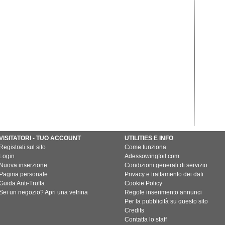
VISITATORI - TUO ACCOUNT
UTILITIES E INFO
Registrati sul sito
Come funziona
Login
Adessowingfoil.com
Nuova inserzione
Condizioni generali di servizio
Pagina personale
Privacy e trattamento dei dati
Guida Anti-Truffa
Cookie Policy
Sei un negozio? Apri una vetrina
Regole inserimento annunci
Per la pubblicità su questo sito
Credits
Contatta lo staff