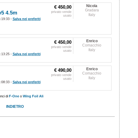
Nicola
€ 450,00
Gradara
v5 4.5m
privato vende
Italy
usato
-
5:19:33
Salva nei preferiti
Enrico
€ 450,00
Comacchio
privato vende
Italy
usato
-
4:13:25
Salva nei preferiti
Enrico
€ 490,00
Comacchio
privato vende
Italy
usato
-
4:08:33
Salva nei preferiti
unci di
F-One
o
Wing Foil Ali
INDIETRO