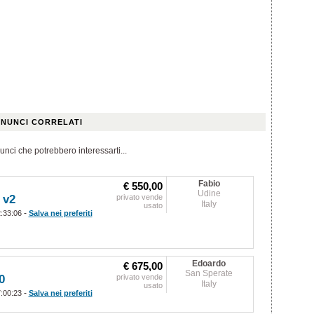
NUNCI CORRELATI
unci che potrebbero interessarti...
Fabio
€ 550,00
Udine
 v2
privato vende
Italy
usato
-
2:33:06
Salva nei preferiti
Edoardo
€ 675,00
San Sperate
0
privato vende
Italy
usato
-
7:00:23
Salva nei preferiti