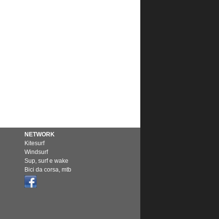
NETWORK
Kitesurf
Windsurf
Sup, surf e wake
Bici da corsa, mtb