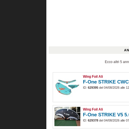
AN
Ecco altri 5 ann
Wing Foil Ali
F-One STRIKE CWC
ID:
629395
del 04/08/2026 alle 1
Wing Foil Ali
F-One STRIKE V5 5.
ID:
629378
del 04/08/2026 alle 0