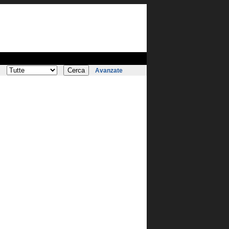
:
Avanzate