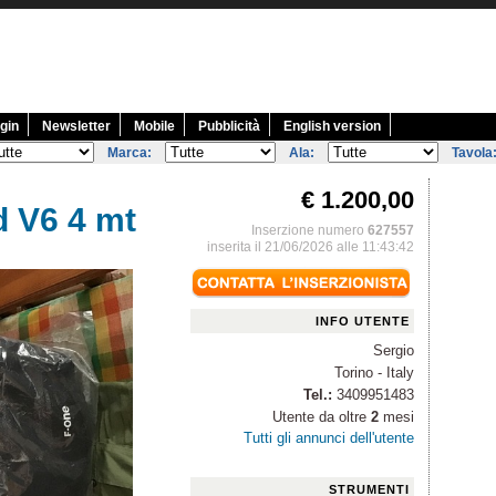
gin
Newsletter
Mobile
Pubblicità
English version
Marca:
Ala:
Tavola
€ 1.200,00
d V6 4 mt
Inserzione numero
627557
inserita il 21/06/2026 alle 11:43:42
INFO UTENTE
Sergio
Torino - Italy
Tel.:
3409951483
Utente da oltre
2
mesi
Tutti gli annunci dell'utente
STRUMENTI