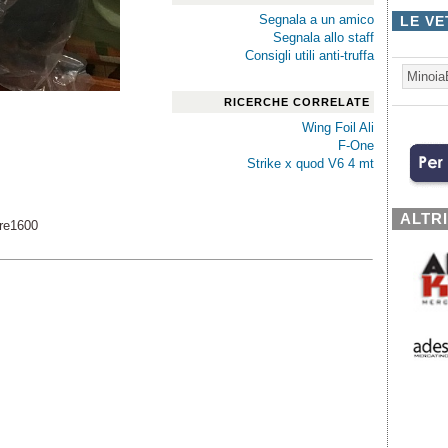
Segnala a un amico
LE VE
Segnala allo staff
Consigli utili anti-truffa
Minoia
RICERCHE CORRELATE
Wing Foil Ali
F-One
Strike x quod V6 4 mt
ALTR
tre1600