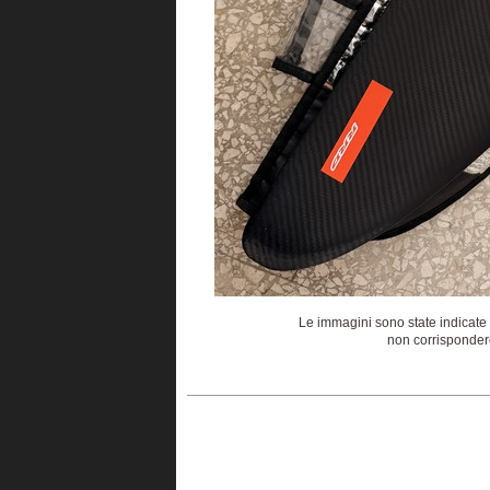
Le immagini sono state indicate 
non corrispondere