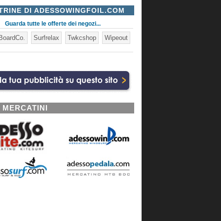
TRINE DI ADESSOWINGFOIL.COM
Guarda tutte le offerte dei negozi...
BoardCo.
Surfrelax
Twkcshop
Wipeout
I MERCATINI