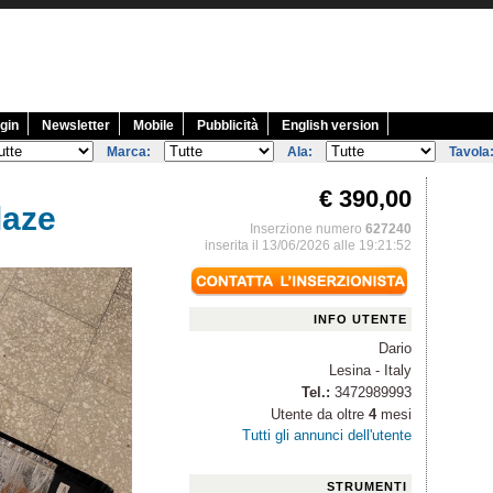
gin
Newsletter
Mobile
Pubblicità
English version
Marca:
Ala:
Tavola
€ 390,00
laze
Inserzione numero
627240
inserita il 13/06/2026 alle 19:21:52
INFO UTENTE
Dario
Lesina - Italy
Tel.:
3472989993
Utente da oltre
4
mesi
Tutti gli annunci dell'utente
STRUMENTI