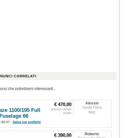
NUNCI CORRELATI
unci che potrebbero interessarti...
Alessio
€ 470,00
Santa Fiora
aze 1100/195 Full
privato vende
Italy
usato
Fuselage 66
-
2:40:47
Salva nei preferiti
Roberto
€ 390,00