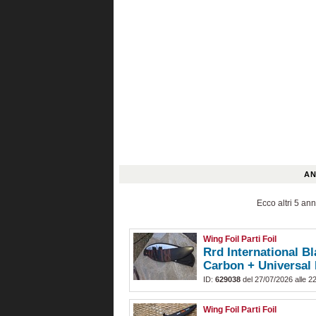
AN
Ecco altri 5 ann
Wing Foil Parti Foil
Rrd International Bl
Carbon + Universal 
ID:
629038
del 27/07/2026 alle 2
Wing Foil Parti Foil