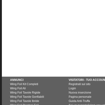
ANNUNCI
VISITATORI - TUO ACCOU
Wing Foil Kit Completi
Registrati sul sito
Wing Foil Ali
Login
Wing Foil Tavole Rigide
Nuova inserzione
Wing Foil Tavole Gonfiabili
Pagina personale
Wing Foil Tavole Ibride
Guida Anti-Truffa