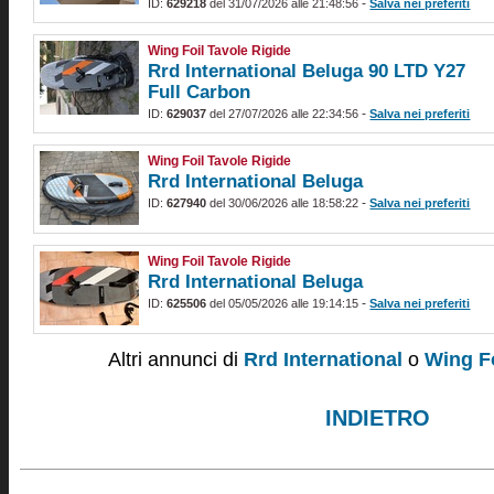
-
ID:
629218
del 31/07/2026 alle 21:48:56
Salva nei preferiti
Wing Foil Tavole Rigide
Rrd International Beluga 90 LTD Y27
Full Carbon
-
ID:
629037
del 27/07/2026 alle 22:34:56
Salva nei preferiti
Wing Foil Tavole Rigide
Rrd International Beluga
-
ID:
627940
del 30/06/2026 alle 18:58:22
Salva nei preferiti
Wing Foil Tavole Rigide
Rrd International Beluga
-
ID:
625506
del 05/05/2026 alle 19:14:15
Salva nei preferiti
Altri annunci di
Rrd International
o
Wing Fo
INDIETRO