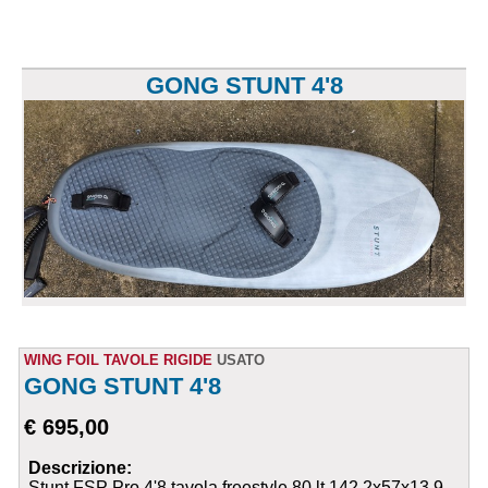
GONG STUNT 4'8
WING FOIL TAVOLE RIGIDE
USATO
GONG STUNT 4'8
€ 695,00
Descrizione:
Stunt FSP Pro 4'8 tavola freestyle 80 lt 142,2x57x13,9