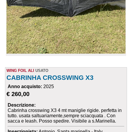
WING FOIL ALI
USATO
CABRINHA CROSSWING X3
Anno acquisto:
2025
€ 260,00
Descrizione:
Cabrinha crosswing X3 4 mt maniglie rigide. perfetta in
tutto. usata saltuariamente,sempre sciacquata . Con
sacca e leash. Posso spedire. Visibile a s.Marinella.
Inserzionista:
Antonio, Santa marinella - Italy