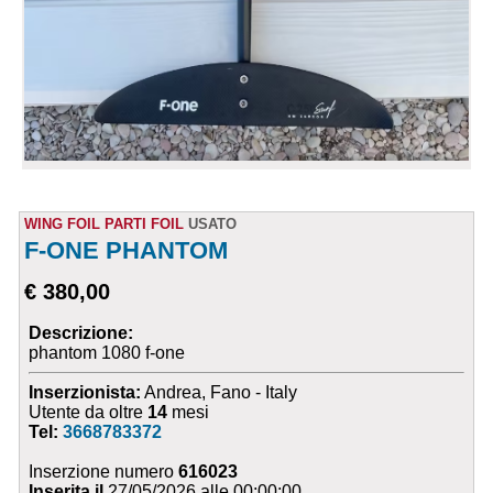
WING FOIL PARTI FOIL
USATO
F-ONE PHANTOM
€ 380,00
Descrizione:
phantom 1080 f-one
Inserzionista:
Andrea, Fano - Italy
Utente da oltre
14
mesi
Tel:
3668783372
Inserzione numero
616023
Inserita il
27/05/2026 alle 00:00:00